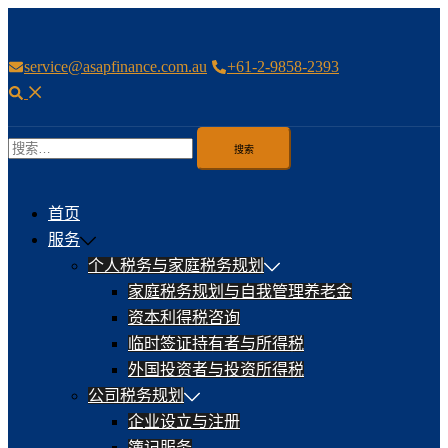
Skip
to
service@asapfinance.com.au
+61-2-9858-2393
content
Search
搜
索：
首页
服务
个人税务与家庭税务规划
家庭税务规划与自我管理养老金
资本利得税咨询
临时签证持有者与所得税
外国投资者与投资所得税
公司税务规划
企业设立与注册
簿记服务